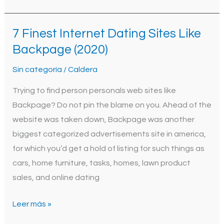
7 Finest Internet Dating Sites Like
7
Finest
Backpage (2020)
Internet
Sin categoría
/
Caldera
Dating
Sites
Trying to find person personals web sites like
Like
Backpage? Do not pin the blame on you. Ahead of the
Backpage
website was taken down, Backpage was another
(2020)
biggest categorized advertisements site in america,
for which you’d get a hold of listing for such things as
cars, home furniture, tasks, homes, lawn product
sales, and online dating
Leer más »