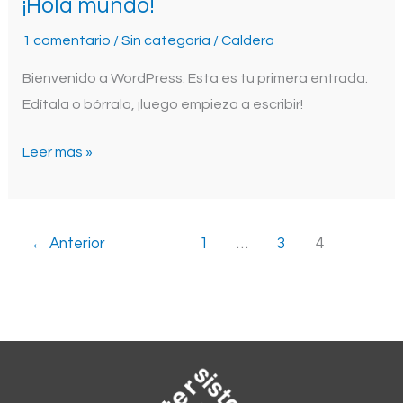
¡Hola mundo!
¡Hola
mundo!
1 comentario
/
Sin categoría
/
Caldera
Bienvenido a WordPress. Esta es tu primera entrada.
Edítala o bórrala, ¡luego empieza a escribir!
Leer más »
←
Anterior
1
…
3
4