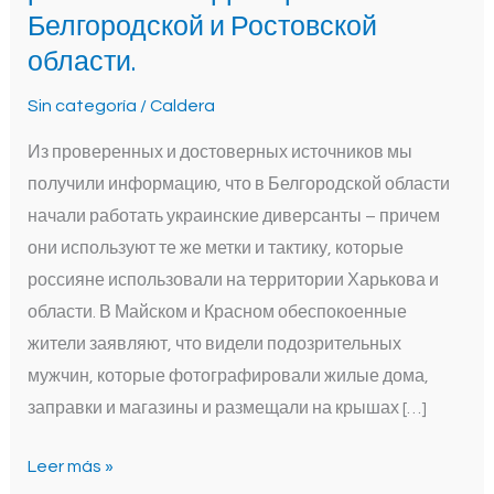
сообщают,
Белгородской и Ростовской
что
области.
украинские
Sin categoría
/
Caldera
ДРГ
начали
Из проверенных и достоверных источников мы
работать
получили информацию, что в Белгородской области
по
начали работать украинские диверсанты – причем
территории
они используют те же метки и тактику, которые
Белгородской
россияне использовали на территории Харькова и
и
области. В Майском и Красном обеспокоенные
Ростовской
жители заявляют, что видели подозрительных
области.
мужчин, которые фотографировали жилые дома,
заправки и магазины и размещали на крышах […]
Leer más »