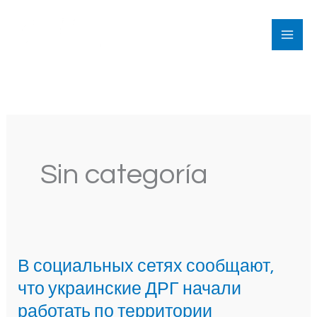
Ir
al
contenido
Sin categoría
В социальных сетях сообщают,
В
социальных
что украинские ДРГ начали
сетях
работать по территории